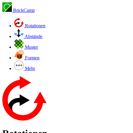
BrickCamp
Rotationen
Abstände
Muster
Formen
Mehr