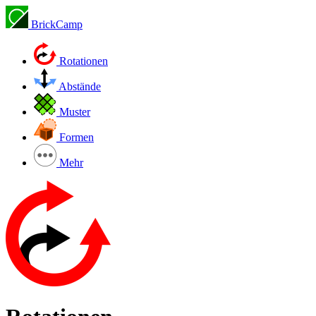
BrickCamp
Rotationen
Abstände
Muster
Formen
Mehr