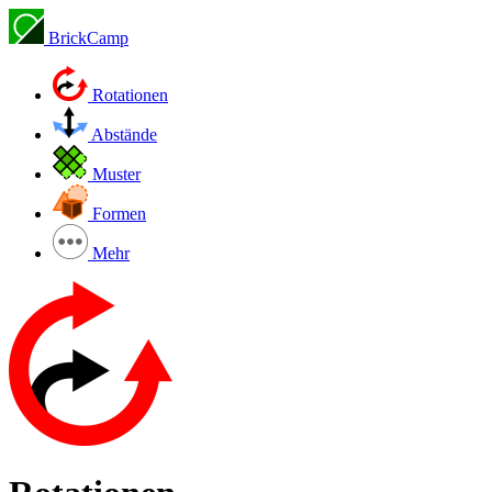
BrickCamp
Rotationen
Abstände
Muster
Formen
Mehr