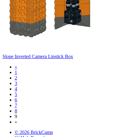
Slope Inverted Camera Lipstick Box
«
1
2
3
4
5
6
7
8
9
»
© 2026 BrickCamp