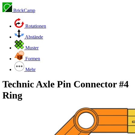
BrickCamp
Rotationen
Abstände
Muster
Formen
Mehr
Technic Axle Pin Connector #4
Ring